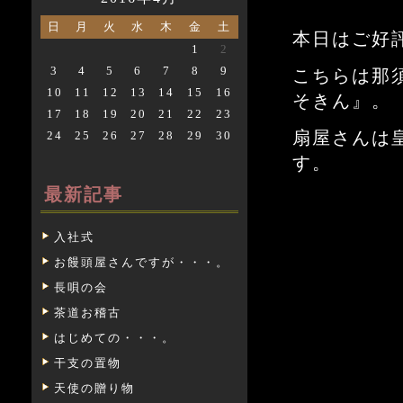
日
月
火
水
木
金
土
本日はご好
1
2
3
4
5
6
7
8
9
こちらは那
10
11
12
13
14
15
16
そきん』。
17
18
19
20
21
22
23
扇屋さんは
24
25
26
27
28
29
30
す。
最新記事
入社式
お饅頭屋さんですが・・・。
長唄の会
茶道お稽古
はじめての・・・。
干支の置物
天使の贈り物