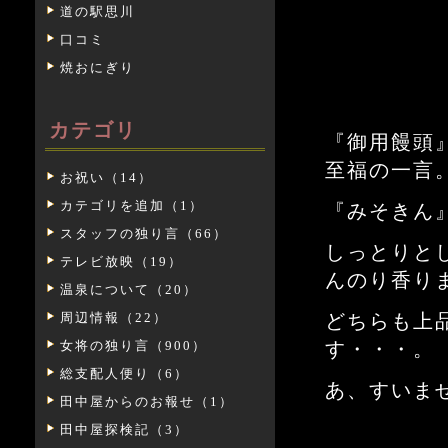
道の駅思川
口コミ
焼おにぎり
カテゴリ
『御用饅頭
至福の一言
お祝い（14）
カテゴリを追加（1）
『みそきん
スタッフの独り言（66）
しっとりと
テレビ放映（19）
んのり香り
温泉について（20）
周辺情報（22）
どちらも上
女将の独り言（900）
す・・・。
総支配人便り（6）
あ、すいま
田中屋からのお報せ（1）
田中屋探検記（3）