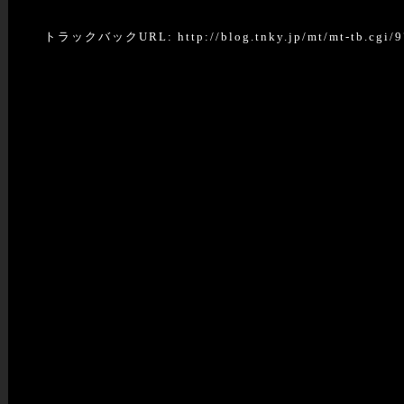
トラックバックURL: http://blog.tnky.jp/mt/mt-tb.cgi/9