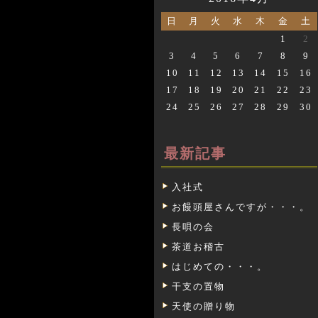
日
月
火
水
木
金
土
1
2
3
4
5
6
7
8
9
10
11
12
13
14
15
16
17
18
19
20
21
22
23
24
25
26
27
28
29
30
最新記事
入社式
お饅頭屋さんですが・・・。
長唄の会
茶道お稽古
はじめての・・・。
干支の置物
天使の贈り物