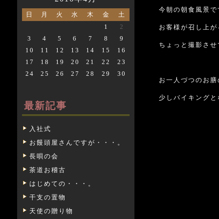
今朝の朝食風景で
日
月
火
水
木
金
土
1
2
お客様が召し上が
3
4
5
6
7
8
9
ちょっと撮影させ
10
11
12
13
14
15
16
17
18
19
20
21
22
23
24
25
26
27
28
29
30
お一人づつのお膳
少しバイキングと
最新記事
入社式
お饅頭屋さんですが・・・。
長唄の会
茶道お稽古
はじめての・・・。
干支の置物
天使の贈り物