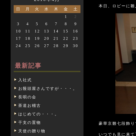
本日、ロビーに雛
日
月
火
水
木
金
土
1
2
3
4
5
6
7
8
9
10
11
12
13
14
15
16
17
18
19
20
21
22
23
24
25
26
27
28
29
30
最新記事
入社式
お饅頭屋さんですが・・・。
長唄の会
茶道お稽古
はじめての・・・。
干支の置物
豪華京雛七段飾り
天使の贈り物
いつでも見に来て