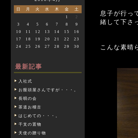
日
月
火
水
木
金
土
息子が行っ
1
2
緒して下さ
3
4
5
6
7
8
9
10
11
12
13
14
15
16
17
18
19
20
21
22
23
こんな素晴
24
25
26
27
28
29
30
最新記事
入社式
お饅頭屋さんですが・・・。
長唄の会
茶道お稽古
はじめての・・・。
干支の置物
天使の贈り物