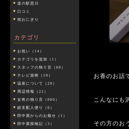
道の駅思川
口コミ
焼おにぎり
カテゴリ
お祝い（14）
カテゴリを追加（1）
スタッフの独り言（66）
お香のお話
テレビ放映（19）
温泉について（20）
周辺情報（22）
こんなにも
女将の独り言（900）
総支配人便り（6）
田中屋からのお報せ（1）
その方のお
田中屋探検記（3）