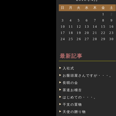
日
月
火
水
木
金
土
1
2
3
4
5
6
7
8
9
10
11
12
13
14
15
16
17
18
19
20
21
22
23
24
25
26
27
28
29
30
最新記事
入社式
お饅頭屋さんですが・・・。
長唄の会
茶道お稽古
はじめての・・・。
干支の置物
天使の贈り物