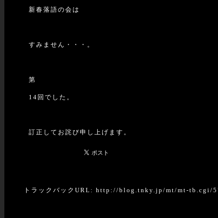
新春落語の会は
すみません・・・。
第
14回でした。
訂正してお詫び申し上げます。
トラックバックURL: http://blog.tnky.jp/mt/mt-tb.cgi/5