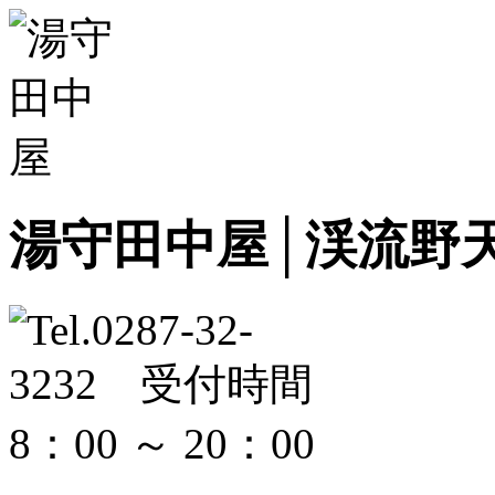
湯守田中屋│渓流野