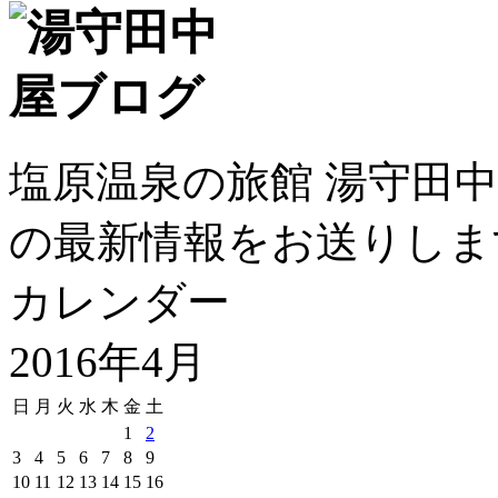
塩原温泉の旅館 湯守田
の最新情報をお送りしま
カレンダー
2016年4月
日
月
火
水
木
金
土
1
2
3
4
5
6
7
8
9
10
11
12
13
14
15
16