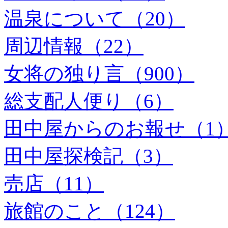
温泉について（20）
周辺情報（22）
女将の独り言（900）
総支配人便り（6）
田中屋からのお報せ（1
田中屋探検記（3）
売店（11）
旅館のこと（124）