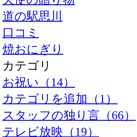
道の駅思川
口コミ
焼おにぎり
カテゴリ
お祝い（14）
カテゴリを追加（1）
スタッフの独り言（66）
テレビ放映（19）