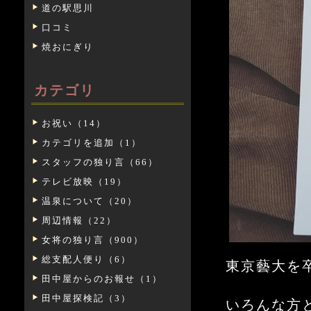
道の駅思川
口コミ
焼おにぎり
カテゴリ
お祝い（14）
カテゴリを追加（1）
スタッフの独り言（66）
テレビ放映（19）
温泉について（20）
周辺情報（22）
女将の独り言（900）
総支配人便り（6）
東京藝大を
田中屋からのお報せ（1）
田中屋探検記（3）
いろんな方