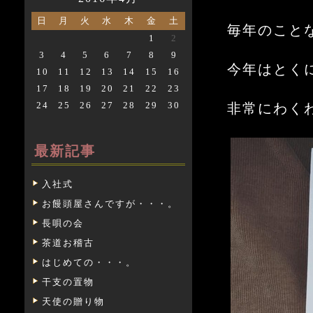
日
月
火
水
木
金
土
毎年のこと
1
2
3
4
5
6
7
8
9
今年はとく
10
11
12
13
14
15
16
17
18
19
20
21
22
23
24
25
26
27
28
29
30
非常にわく
最新記事
入社式
お饅頭屋さんですが・・・。
長唄の会
茶道お稽古
はじめての・・・。
干支の置物
天使の贈り物