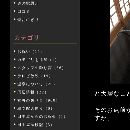
道の駅思川
口コミ
焼おにぎり
カテゴリ
お祝い（14）
カテゴリを追加（1）
スタッフの独り言（66）
テレビ放映（19）
温泉について（20）
周辺情報（22）
と大層なこ
女将の独り言（900）
総支配人便り（6）
そのお点前
田中屋からのお報せ（1）
すが、
田中屋探検記（3）