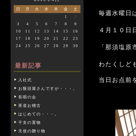
日
月
火
水
木
金
土
毎週水曜日
1
2
3
4
5
6
7
8
9
４月１０日
10
11
12
13
14
15
16
17
18
19
20
21
22
23
24
25
26
27
28
29
30
「那須塩原
わたくしど
最新記事
当日お点前
入社式
お饅頭屋さんですが・・・。
長唄の会
茶道お稽古
はじめての・・・。
干支の置物
天使の贈り物