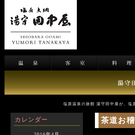
塩原温泉の旅館 湯守田中屋が、塩
茶道お稽
カレンダー
2016年4月