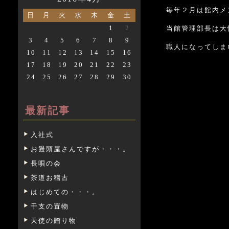
毎年２月は館内メ
日
月
火
水
木
金
土
1
2
当館管理部長は大
3
4
5
6
7
8
9
職人になってしま
10
11
12
13
14
15
16
17
18
19
20
21
22
23
24
25
26
27
28
29
30
最新記事
入社式
お饅頭屋さんですが・・・。
長唄の会
茶道お稽古
はじめての・・・。
干支の置物
天使の贈り物