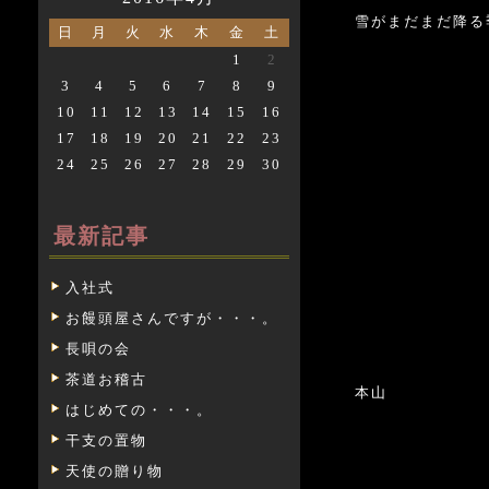
雪がまだまだ降る
日
月
火
水
木
金
土
1
2
3
4
5
6
7
8
9
10
11
12
13
14
15
16
17
18
19
20
21
22
23
24
25
26
27
28
29
30
最新記事
入社式
お饅頭屋さんですが・・・。
長唄の会
茶道お稽古
本山
はじめての・・・。
干支の置物
天使の贈り物