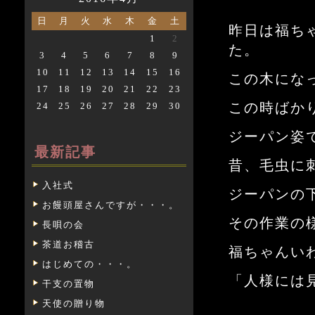
日
月
火
水
木
金
土
昨日は福ち
1
2
た。
3
4
5
6
7
8
9
10
11
12
13
14
15
16
この木にな
17
18
19
20
21
22
23
この時ばか
24
25
26
27
28
29
30
ジーパン姿
最新記事
昔、毛虫に
入社式
ジーパンの
お饅頭屋さんですが・・・。
その作業の
長唄の会
茶道お稽古
福ちゃんい
はじめての・・・。
「人様には
干支の置物
天使の贈り物