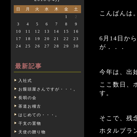
日
月
火
水
木
金
土
こんばんは
1
2
3
4
5
6
7
8
9
10
11
12
13
14
15
16
6月14日
17
18
19
20
21
22
23
が．．．
24
25
26
27
28
29
30
最新記事
今年は、出
入社式
ここ数日、
お饅頭屋さんですが・・・。
す。
長唄の会
茶道お稽古
はじめての・・・。
そこで、残
干支の置物
ホタルプラ
天使の贈り物