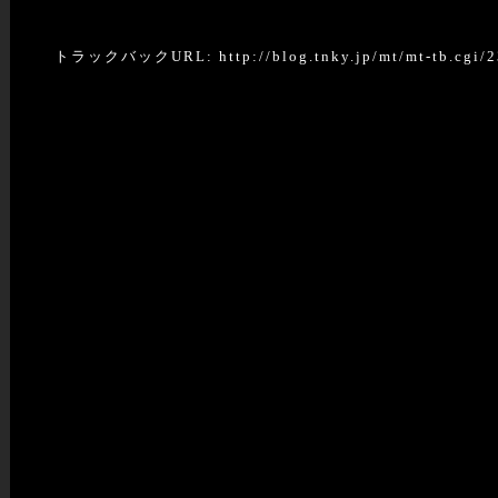
トラックバックURL: http://blog.tnky.jp/mt/mt-tb.cgi/2