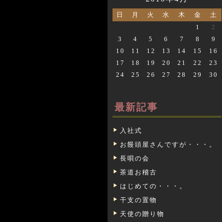
日
月
火
水
木
金
土
1
2
3
4
5
6
7
8
9
10
11
12
13
14
15
16
17
18
19
20
21
22
23
24
25
26
27
28
29
30
最新記事
入社式
お饅頭屋さんですが・・・。
長唄の会
茶道お稽古
はじめての・・・。
干支の置物
天使の贈り物