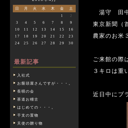
日
月
火
水
木
金
土
湯守 田中
1
2
3
4
5
6
7
8
9
東京新聞（
10
11
12
13
14
15
16
農家のお米
17
18
19
20
21
22
23
24
25
26
27
28
29
30
ご来館の際
最新記事
３キロは重
入社式
お饅頭屋さんですが・・・。
長唄の会
近日中にプ
茶道お稽古
はじめての・・・。
干支の置物
天使の贈り物