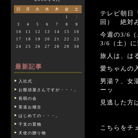
日
月
火
水
木
金
土
テレビ朝日「
1
2
回） 絶対
3
4
5
6
7
8
9
10
11
12
13
14
15
16
今週の3/6
17
18
19
20
21
22
23
3/6（土）
24
25
26
27
28
29
30
旅人は、は
最新記事
愛ちゃんの
男湯？、女
入社式
ーッ
お饅頭屋さんですが・・・。
長唄の会
見逃した方
茶道お稽古
はじめての・・・。
干支の置物
こちらをチ
天使の贈り物