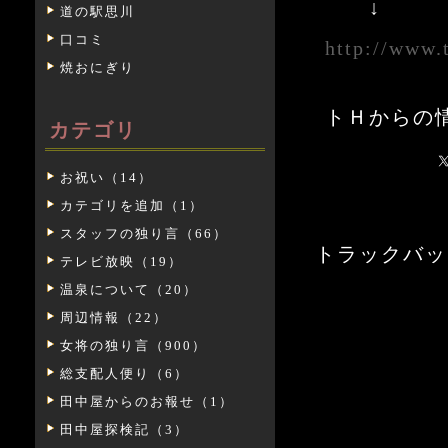
↓
道の駅思川
口コミ
http://www.t
焼おにぎり
トＨからの
カテゴリ
お祝い（14）
カテゴリを追加（1）
スタッフの独り言（66）
トラックバックURL:
テレビ放映（19）
温泉について（20）
周辺情報（22）
女将の独り言（900）
総支配人便り（6）
田中屋からのお報せ（1）
田中屋探検記（3）