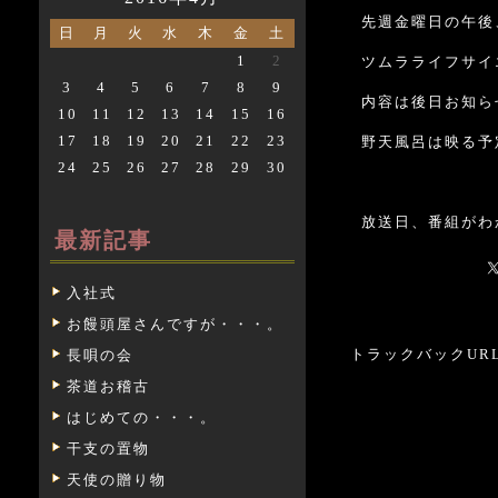
先週金曜日の午後
日
月
火
水
木
金
土
1
2
ツムラライフサイ
3
4
5
6
7
8
9
内容は後日お知ら
10
11
12
13
14
15
16
17
18
19
20
21
22
23
野天風呂は映る予
24
25
26
27
28
29
30
放送日、番組がわ
最新記事
入社式
お饅頭屋さんですが・・・。
トラックバックURL: htt
長唄の会
茶道お稽古
はじめての・・・。
干支の置物
天使の贈り物