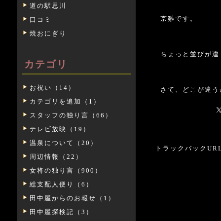
道の駅思川
京雛です。
口コミ
焼おにぎり
ちょっと並びが違
カテゴリ
お祝い（14）
さて、どこが違う
カテゴリを追加（1）
スタッフの独り言（66）
テレビ放映（19）
温泉について（20）
トラックバックURL: htt
周辺情報（22）
女将の独り言（900）
総支配人便り（6）
田中屋からのお報せ（1）
田中屋探検記（3）