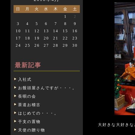
日
月
火
水
木
金
土
1
2
3
4
5
6
7
8
9
10
11
12
13
14
15
16
17
18
19
20
21
22
23
24
25
26
27
28
29
30
最新記事
入社式
お饅頭屋さんですが・・・。
長唄の会
茶道お稽古
はじめての・・・。
干支の置物
大好きな大好きな
天使の贈り物