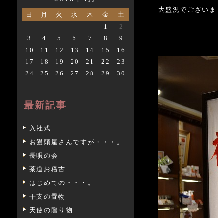
大盛況でございま
日
月
火
水
木
金
土
1
2
3
4
5
6
7
8
9
10
11
12
13
14
15
16
17
18
19
20
21
22
23
24
25
26
27
28
29
30
最新記事
入社式
お饅頭屋さんですが・・・。
長唄の会
茶道お稽古
はじめての・・・。
干支の置物
天使の贈り物