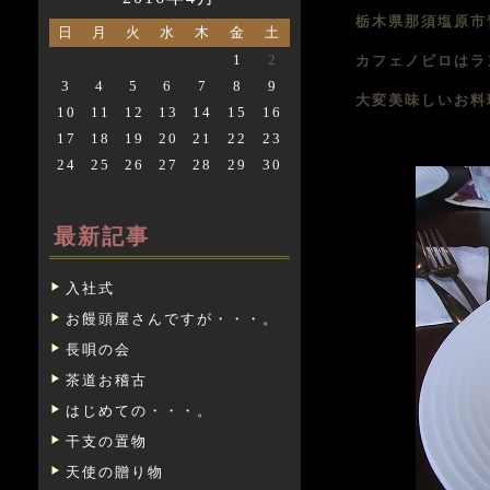
栃木県那須塩原市青木2
日
月
火
水
木
金
土
1
2
カフェノビロはラ
3
4
5
6
7
8
9
大変美味しいお料
10
11
12
13
14
15
16
17
18
19
20
21
22
23
24
25
26
27
28
29
30
最新記事
入社式
お饅頭屋さんですが・・・。
長唄の会
茶道お稽古
はじめての・・・。
干支の置物
天使の贈り物