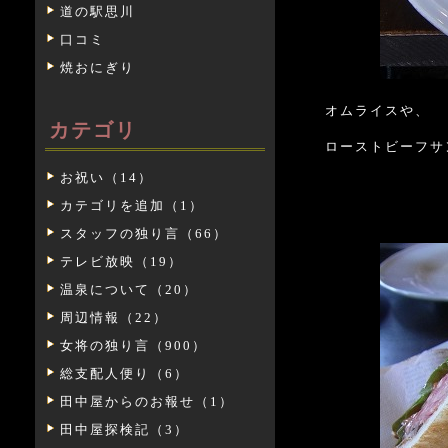
道の駅思川
口コミ
焼おにぎり
オムライスや、
カテゴリ
ローストビーフサ
お祝い（14）
カテゴリを追加（1）
スタッフの独り言（66）
テレビ放映（19）
温泉について（20）
周辺情報（22）
女将の独り言（900）
総支配人便り（6）
田中屋からのお報せ（1）
田中屋探検記（3）